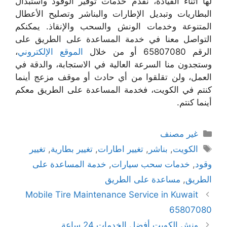
لها أثناء القيادة، نقدم خدمات توفير الوقود واستبدال
البطاريات وتبديل الإطارات والبناشر وتصليح الأعطال
المتنوعة وخدمات الونش والسحب والإنقاذ. يمكنكم
التواصل معنا في خدمة المساعدة على الطريق على
الرقم 65807080 أو من خلال
الموقع الإلكتروني
،
وستجدون منا السرعة العالية في الاستجابة، والدقة في
العمل، ولن تقلقوا من أي حادث أو موقف مزعج أينما
كنتم في الكويت، فخدمة المساعدة على الطريق معكم
أينما كنتم.
التصنيفات
غير مصنف
الوسوم
الكويت
,
بناشر
,
تغيير اطارات
,
تغيير بطارية
,
تغيير
وقود
,
خدمات سحب سيارات
,
خدمة المساعدة على
الطريق
,
مساعدة على الطريق
Mobile Tire Maintenance Service in Kuwait
65807080
ونش الكويت أفضل الخدمات 24 ساعة